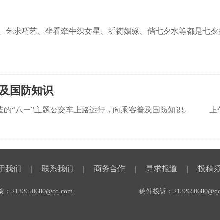
许愿、乞求巧艺、坐看牵牛织女星、祈祷姻缘、储七夕水等都是七
普及国防知识
“八一”主题公交车上路运行，向乘客普及国防知识。 上午1
于我们
联系我们
商务合作
寻求报道
投稿
｜
｜
｜
｜
2132650680@qq.com
稿件投诉：2132650680@qq