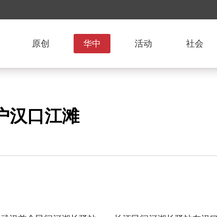
原创
华中
活动
社会
户汉口江滩